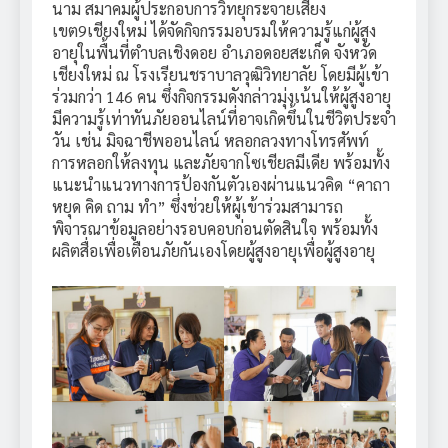
นาม สมาคมผู้ประกอบการวิทยุกระจายเสียง
เขต9เชียงใหม่ ได้จัดกิจกรรมอบรมให้ความรู้แก่ผู้สูง
อายุในพื้นที่ตำบลเชิงดอย อำเภอดอยสะเก็ด จังหวัด
เชียงใหม่ ณ โรงเรียนชราบาลวุฒิวิทยาลัย โดยมีผู้เข้า
ร่วมกว่า 146 คน ซึ่งกิจกรรมดังกล่าวมุ่งเน้นให้ผู้สูงอายุ
มีความรู้เท่าทันภัยออนไลน์ที่อาจเกิดขึ้นในชีวิตประจำ
วัน เช่น มิจฉาชีพออนไลน์ หลอกลวงทางโทรศัพท์
การหลอกให้ลงทุน และภัยจากโซเชียลมีเดีย พร้อมทั้ง
แนะนำแนวทางการป้องกันตัวเองผ่านแนวคิด “คาถา
หยุด คิด ถาม ทำ” ซึ่งช่วยให้ผู้เข้าร่วมสามารถ
พิจารณาข้อมูลอย่างรอบคอบก่อนตัดสินใจ พร้อมทั้ง
ผลิตสื่อเพื่อเตือนภัยกันเองโดยผู้สูงอายุเพื่อผู้สูงอายุ