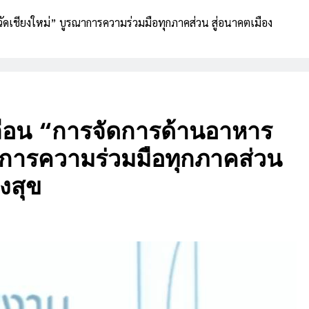
f Charity ครั้งที่ 1” เชื่อมเกษตรกรสู่ครัวอาหาร สร้างความมั่นคงทาง
วัดเชียงใหม่” บูรณาการความร่วมมือทุกภาคส่วน สู่อนาคตเมือง
อาหารด้วยวัตถุดิบท้องถิ่นปลอดภัย
ภาพ AAHRS 2026 ชู AI และนวัตกรรมการแพทย์ ผลักดัน Medical Hub
และศูนย์กลางปลูกผมแห่งเอเชีย
ทย ยื่น ‘สมุดปกน้ำเงิน’ ถึงรัฐบาล ชง 5 วาระปฏิรูป MSME ดัน ‘MSME
Plus’ เป็นวาระแห่งชาติ
ลื่อน “การจัดการด้านอาหาร
ณาการความร่วมมือทุกภาคส่วน
งสุข