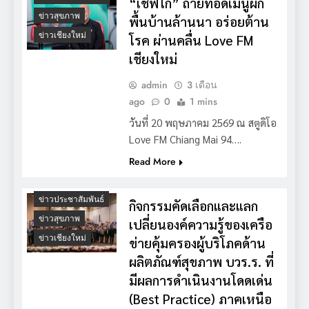
“เชฟไก่” ถ่ายทอดเมนูผัก
ข่าวสุขภาพ
พื้นบ้านล้านนา อร่อยต้าน
ข่าวเชียงใหม่
โรค ผ่านคลื่น Love FM
เชียงใหม่
admin
3 เดือน
ago
0
1 mins
วันที่ 20 พฤษภาคม 2569 ณ สตูดิโอ
Love FM Chiang Mai 94….
Read More
ข่าวประชาสัมพันธ์
กิจกรรมคัดเลือกและแลก
ข่าวสุขภาพ
เปลี่ยนองค์ความรู้ของเครือ
ข่าวเชียงใหม่
ข่ายคุ้มครองผู้บริโภคด้าน
ผลิตภัณฑ์สุขภาพ บวร.ร. ที่
มีผลการดำเนินงานโดดเด่น
(Best Practice) ภาคเหนือ